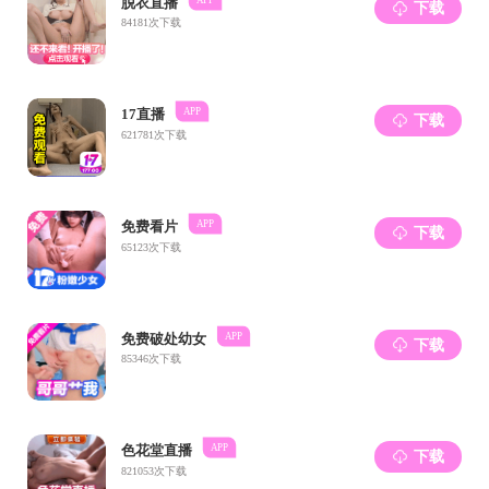
关于2025年第二批拟聘教学科研人员的
2025-07-01
公示
成人app 2025级新生班导师及副班导入
2025-07-01
选名单公示
2025-07-01
关于氢气站房屋整体调配结果的公示
成人app 关于举办2025年优秀大学生暑
2025-07-01
期招生宣讲开放日的通知
成人app 2025年“本-博”拔尖创新计划
2025-07-01
选拔工作实施细则
成人app 2024级优秀本科生转专业实施
2025-06-30
细则
成人app 2025年博士研究生招生拟录取
2025-06-18
名单补充公示