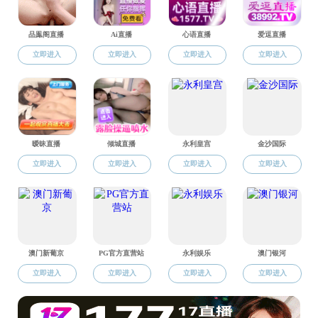
年度“博新计划”
2025年07月05日
粉冶院召开2025年暑期实验室安全环
保工作部署会
2025年07月01日
碳基复合材料研究所第二党支部开展
红色研学活动
MEDIA
媒体关注
VIEW MORE
＞＞＞