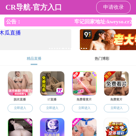
成人app
NEWS
综合新闻
VIEW MORE
＞＞＞