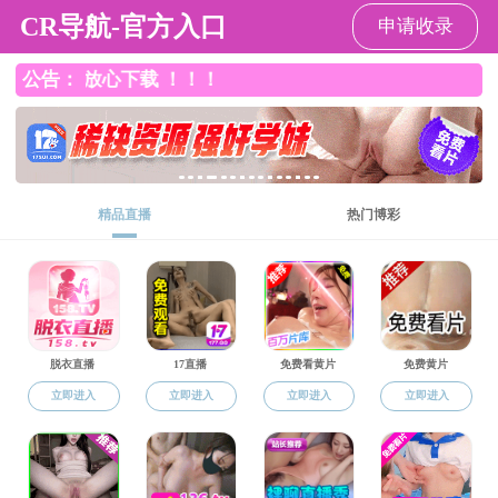
成人app
研究生教育
研究生教育
成人app
/
研究生教育
/
最新通知
最新通知